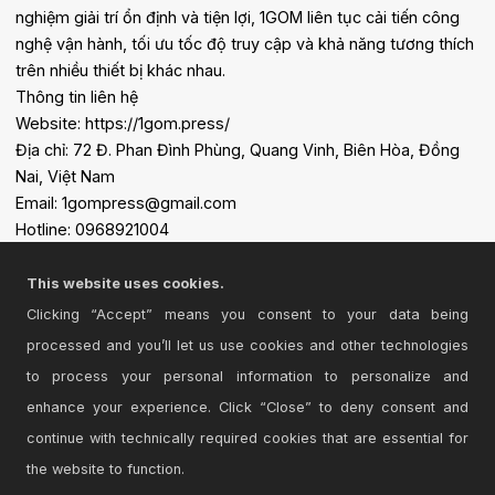
nghiệm giải trí ổn định và tiện lợi, 1GOM liên tục cải tiến công
nghệ vận hành, tối ưu tốc độ truy cập và khả năng tương thích
trên nhiều thiết bị khác nhau.
Thông tin liên hệ
Website: https://1gom.press/
Địa chỉ: 72 Đ. Phan Đình Phùng, Quang Vinh, Biên Hòa, Đồng
Nai, Việt Nam
Email: 1gompress@gmail.com
Hotline: 0968921004
#1GOM #trangchu1GOM #linkvao1GOM #trangvao1GOM
#1gompress
This website uses cookies.
Clicking “Accept” means you consent to your data being
processed and you’ll let us use cookies and other technologies
to process your personal information to personalize and
enhance your experience. Click “Close” to deny consent and
continue with technically required cookies that are essential for
the website to function.