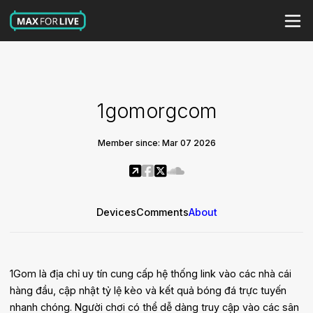
1gomorgcom
Member since: Mar 07 2026
Devices
Comments
About
1Gom là địa chỉ uy tín cung cấp hệ thống link vào các nhà cái
hàng đầu, cập nhật tỷ lệ kèo và kết quả bóng đá trực tuyến
nhanh chóng. Người chơi có thể dễ dàng truy cập vào các sân