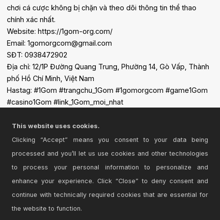
chơi cá cược không bị chặn và theo dõi thông tin thể thao
chính xác nhất.
Website: https://1gom-org.com/
Email:
1gomorgcom@gmail.com
SĐT: 0938472902
Địa chỉ: 12/1P Đường Quang Trung, Phường 14, Gò Vấp, Thành
phố Hồ Chí Minh, Việt Nam
Hastag: #1Gom #trangchu_1Gom #1gomorgcom #game1Gom
#casino1Gom #link_1Gom_moi_nhat
This website uses cookies.
Clicking “Accept” means you consent to your data being
processed and you’ll let us use cookies and other technologies
to process your personal information to personalize and
enhance your experience. Click “Close” to deny consent and
continue with technically required cookies that are essential for
the website to function.