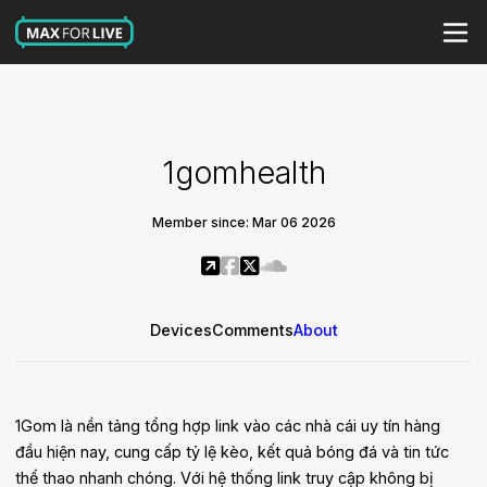
1gomhealth
Member since: Mar 06 2026
Devices
Comments
About
1Gom là nền tảng tổng hợp link vào các nhà cái uy tín hàng
đầu hiện nay, cung cấp tỷ lệ kèo, kết quả bóng đá và tin tức
thể thao nhanh chóng. Với hệ thống link truy cập không bị