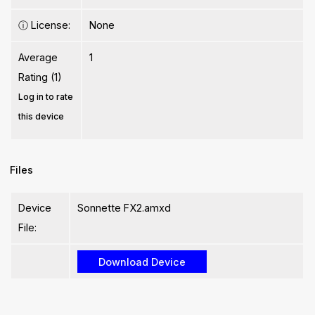
ⓘ
License:
None
Average
1
Rating (1)
Log in to rate
this device
Files
Device
Sonnette FX2.amxd
File: